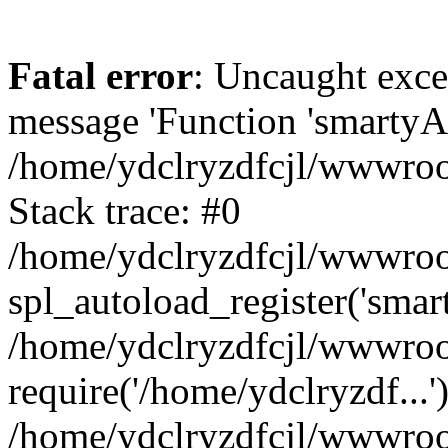
Fatal error
: Uncaught exce
message 'Function 'smartyAu
/home/ydclryzdfcjl/wwwroot
Stack trace: #0
/home/ydclryzdfcjl/wwwroot
spl_autoload_register('smar
/home/ydclryzdfcjl/wwwroot
require('/home/ydclryzdf...'
/home/ydclryzdfcjl/wwwroot