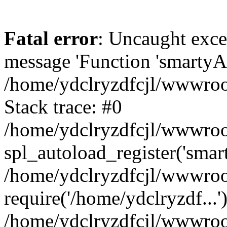
Fatal error
: Uncaught exce
message 'Function 'smartyAu
/home/ydclryzdfcjl/wwwroot
Stack trace: #0
/home/ydclryzdfcjl/wwwroot
spl_autoload_register('smar
/home/ydclryzdfcjl/wwwroot
require('/home/ydclryzdf...'
/home/ydclryzdfcjl/wwwroot